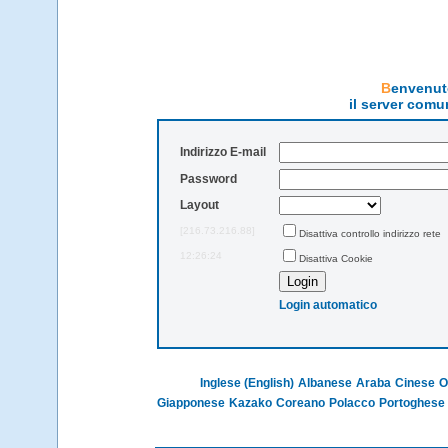
Benvenu
il server comu
Indirizzo E-mail
Password
Layout
[216.73.216.88]
Disattiva controllo indirizzo rete
12:26:24
Disattiva Cookie
Login automatico
Inglese (English)
Albanese
Araba
Cinese
O
Giapponese
Kazako
Coreano
Polacco
Portoghese