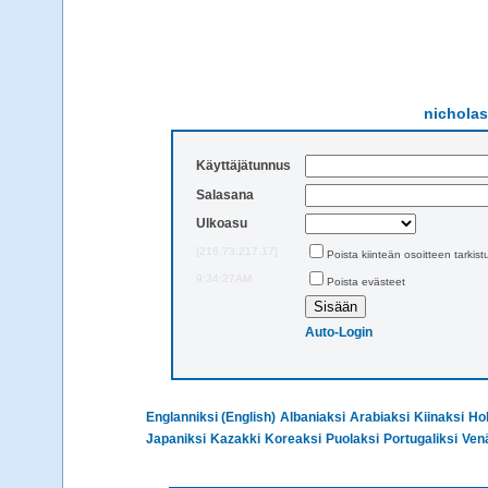
nicholas
Käyttäjätunnus
Salasana
Ulkoasu
[216.73.217.17]
Poista kiinteän osoitteen tarkist
9:34:27AM
Poista evästeet
Auto-Login
Englanniksi (English)
Albaniaksi
Arabiaksi
Kiinaksi
Hol
Japaniksi
Kazakki
Koreaksi
Puolaksi
Portugaliksi
Venä